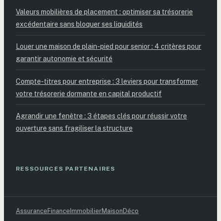
Valeurs mobilières de placement : optimiser sa trésorerie
excédentaire sans bloquer ses liquidités
Louer une maison de plain-pied pour senior : 4 critères pour
garantir autonomie et sécurité
Compte-titres pour entreprise : 3 leviers pour transformer
votre trésorerie dormante en capital productif
Agrandir une fenêtre : 3 étapes clés pour réussir votre
ouverture sans fragiliser la structure
RESSOURCES PARTENAIRES
Assurance
Finance
Immobilier
Maison
Déco