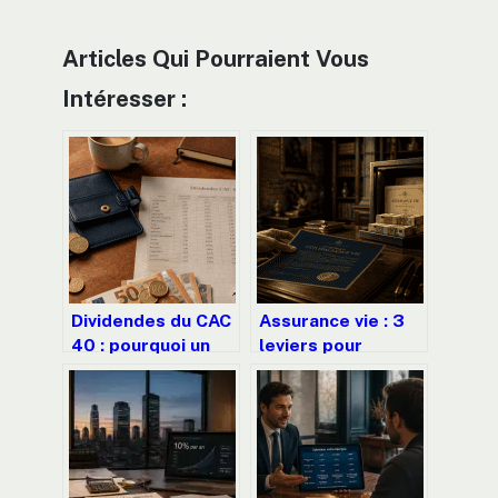
Articles Qui Pourraient Vous
Intéresser :
Dividendes du CAC
Assurance vie : 3
40 : pourquoi un
leviers pour
rendement élevé
optimiser votre
cache souvent un
épargne et
piège boursier
comprendre la
fiscalité après 8
ans