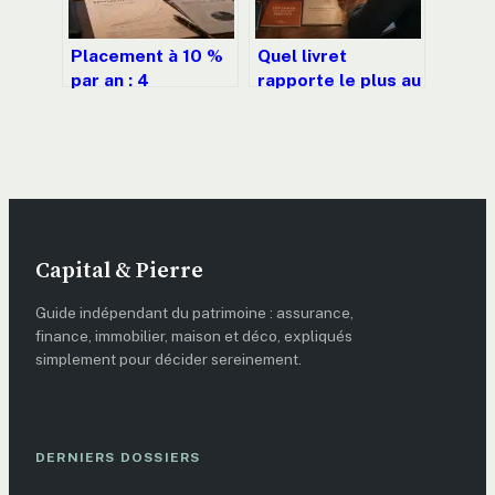
Placement à 10 %
Quel livret
par an : 4
rapporte le plus au
stratégies pour
Crédit Mutuel ?
viser la
Taux, plafonds et
performance sans
fiscalité
tout miser sur la
Bourse
Capital & Pierre
Guide indépendant du patrimoine : assurance,
finance, immobilier, maison et déco, expliqués
simplement pour décider sereinement.
DERNIERS DOSSIERS