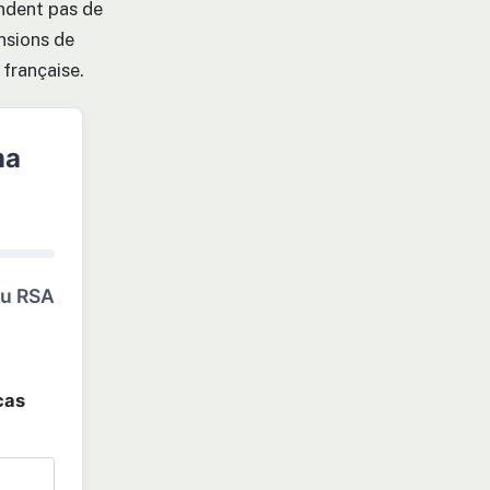
endent pas de
nsions de
 française.
ma
du RSA
cas