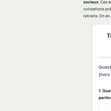
sociaux
. Ces 
cotisations pr
retraite. On en
T
Quest
(hors 
1. Que
partic