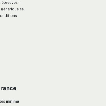
 épreuves :
n générique se
conditions
France
elés
minima