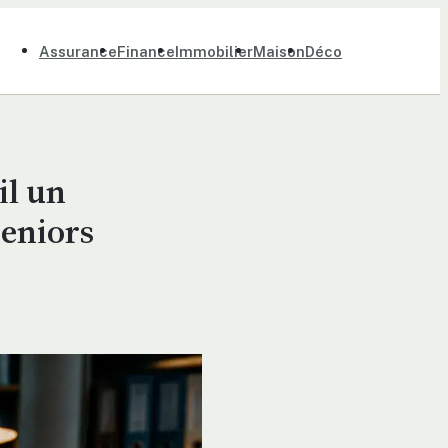
Assurance
Finance
Immobilier
Maison
Déco
il un
seniors