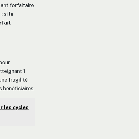
ant forfaitaire
 si le
rfait
 pour
tteignant 1
ne fragilité
 bénéficiaires.
r les cycles