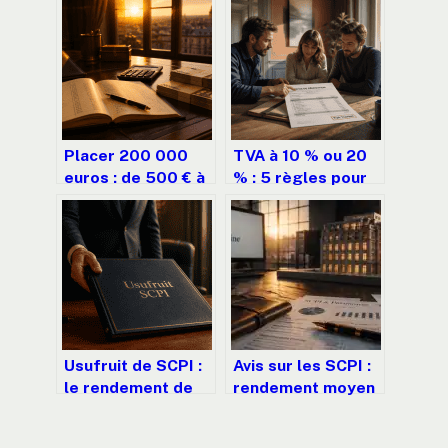
Placer 200 000
TVA à 10 % ou 20
euros : de 500 € à
% : 5 règles pour
1 666 € de revenus
éviter les erreurs
mensuels selon
de facturation
votre stratégie
Usufruit de SCPI :
Avis sur les SCPI :
le rendement de
rendement moyen
20 % est-il une
de 4,72 % et
réalité ou un
risques réels à