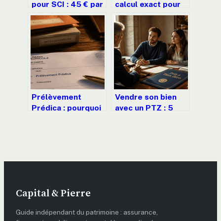
pour SCI : 45 € par
calcul exact pour
mois pour
convertir votre
sécuriser votre
taux brut en net
fiscalité et
protéger votre
patrimoine
Prélèvement
Vendre son bien
Prédica : pourquoi
avec un PTZ : 5
est-il débité,
situations pour
comment
éviter le
l’identifier et
remboursement
comment le
anticipé
stopper ?
Capital & Pierre
Guide indépendant du patrimoine : assurance,