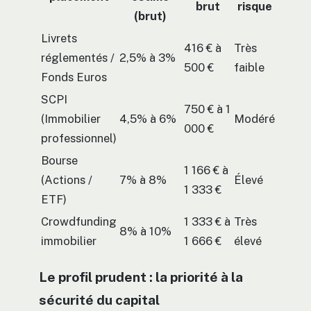
brut
risque
(brut)
Livrets
416 € à
Très
réglementés /
2,5% à 3%
500 €
faible
Fonds Euros
SCPI
750 € à 1
(Immobilier
4,5% à 6%
Modéré
000 €
professionnel)
Bourse
1 166 € à
(Actions /
7% à 8%
Élevé
1 333 €
ETF)
Crowdfunding
1 333 € à
Très
8% à 10%
immobilier
1 666 €
élevé
Le profil prudent : la priorité à la
sécurité du capital