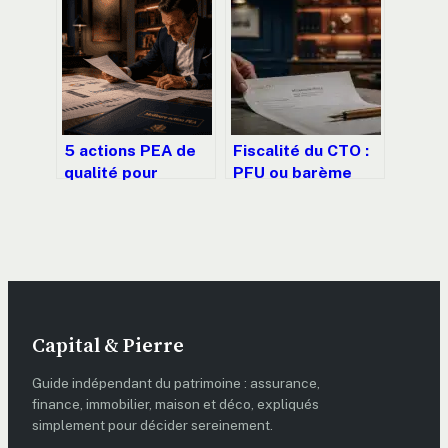
vos charges pour
alternatives pour
éviter le
sécuriser votre
redressement
transition
fiscal ?
immobilière
5 actions PEA de
Fiscalité du CTO :
qualité pour
PFU ou barème
conjuguer
progressif,
dividendes et
comment
pricing power
optimiser vos
gains ?
Capital & Pierre
Guide indépendant du patrimoine : assurance,
finance, immobilier, maison et déco, expliqués
simplement pour décider sereinement.