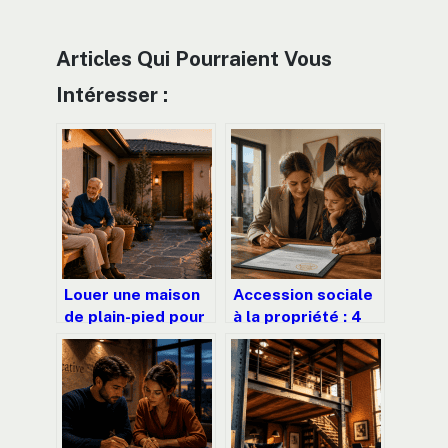
Articles Qui Pourraient Vous
Intéresser :
Louer une maison
Accession sociale
de plain-pied pour
à la propriété : 4
senior : 4 critères
leviers pour
pour garantir
devenir
autonomie et
propriétaire sans
sécurité
apport massif