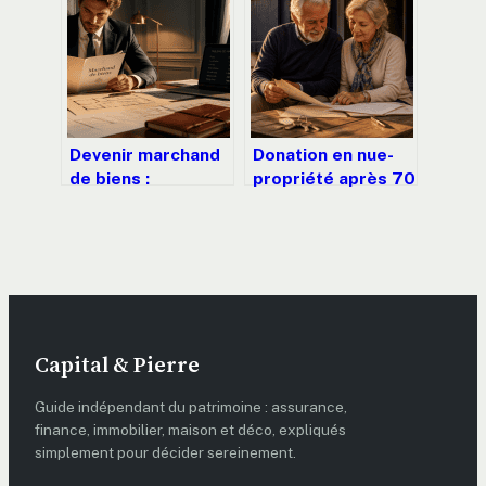
frais et la gestion
énergétique,
des travaux
contraintes
urbaines et
respect du
patrimoine
Devenir marchand
Donation en nue-
de biens :
propriété après 70
optimiser la
ans : optimiser sa
fiscalité 1115 et
transmission et
sécuriser ses
réduire les droits
opérations
Capital & Pierre
Guide indépendant du patrimoine : assurance,
finance, immobilier, maison et déco, expliqués
simplement pour décider sereinement.