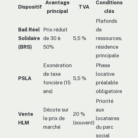
Avantage
Conditions
Dispositif
TVA
principal
clés
Plafonds
Bail Réel
Prix réduit
de
Solidaire
de 30 à
5,5 %
ressources,
(BRS)
50%
résidence
principale
Exonération
Phase
de taxe
locative
PSLA
5,5 %
foncière (15
préalable
ans)
obligatoire
Priorité
Décote sur
aux
Vente
20 %
le prix de
locataires
HLM
(souvent)
marché
du parc
social