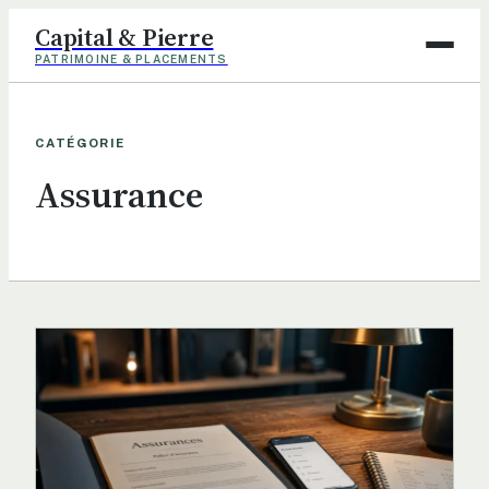
Capital & Pierre
PATRIMOINE & PLACEMENTS
Assurance
CATÉGORIE
Finance
Assurance
Immobilier
Maison
Déco