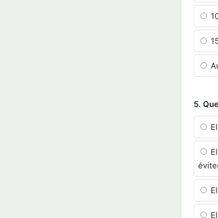
10
15
Au
5. Que
El
El
évite
El
El