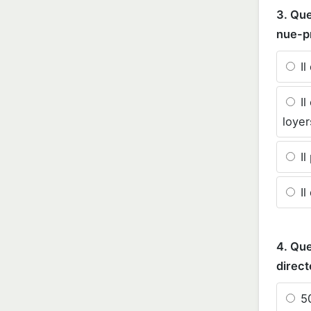
3. Que
nue-pr
Il
Il
loyer
Il
Il
4. Que
direct
50