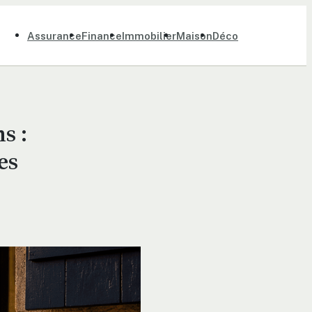
Assurance
Finance
Immobilier
Maison
Déco
s :
es