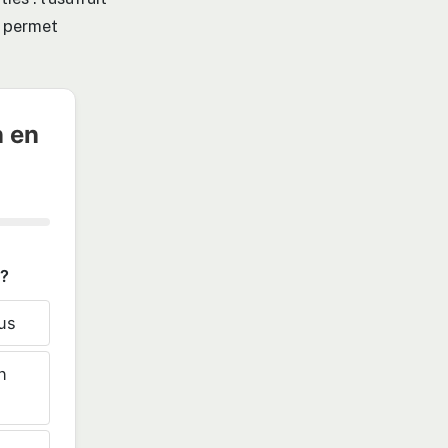
e permet
n en
 ?
nus
n