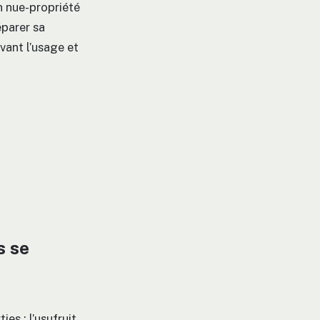
n nue-propriété
éparer sa
rvant l’usage et
s se
es : l’usufruit