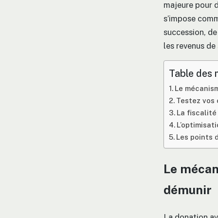
majeure pour d
s’impose comme
succession, de 
les revenus de 
Table des 
Le mécanism
Testez vos 
La fiscalité
L’optimisat
Les points d
Le mécani
démunir
La donation ave