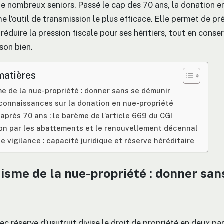
e nombreux seniors. Passé le cap des 70 ans, la donation e
 l’outil de transmission le plus efficace. Elle permet de pr
réduire la pression fiscale pour ses héritiers, tout en conse
son bien.
matières
e de la nue-propriété : donner sans se démunir
connaissances sur la donation en nue-propriété
 après 70 ans : le barème de l’article 669 du CGI
ion par les abattements et le renouvellement décennal
e vigilance : capacité juridique et réserve héréditaire
sme de la nue-propriété : donner san
c réserve d’usufruit divise le droit de propriété en deux parti