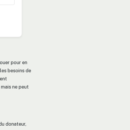
louer pour en
 les besoins de
vent
s mais ne peut
du donateur,