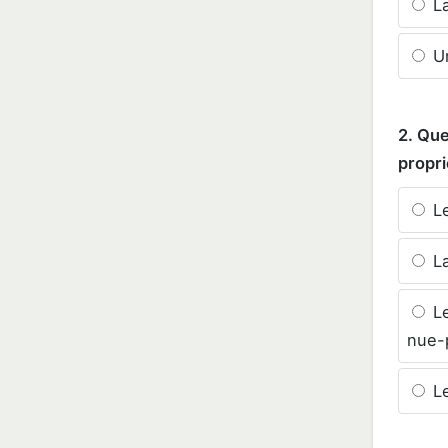
La
Un
2. Que
propri
Le
La
Le
nue-p
Le