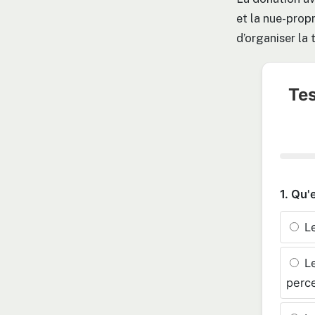
et la nue-propr
d’organiser la 
Tes
1. Qu'
Le
Le
perce