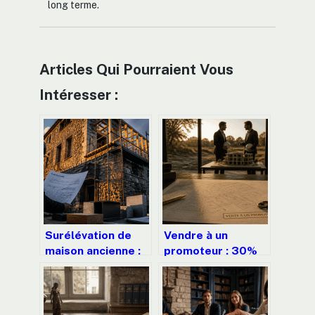
long terme.
Articles Qui Pourraient Vous
Intéresser :
Surélévation de
Vendre à un
maison ancienne :
promoteur : 30%
5 contraintes
de plus-value pour
structurelles pour
18 mois de
réussir votre
patience ?
extension verticale