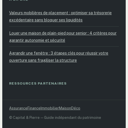
Valeurs mobilières de placement : optimiser sa trésorerie
excédentaire sans bloquer ses liquidités
Louer une maison de plain-pied pour senior : 4 critères pour
garantir autonomie et sécurité
Agrandir une fenêtre : 3 étapes clés pour réussir votre
ouverture sans fragiliser la structure
RESSOURCES PARTENAIRES
Assurance
Finance
Immobilier
Maison
Déco
© Capital & Pierre — Guide indépendant du patrimoine