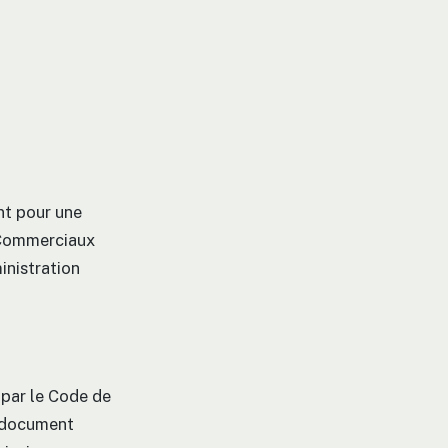
nt pour une
t Commerciaux
inistration
 par le Code de
e document