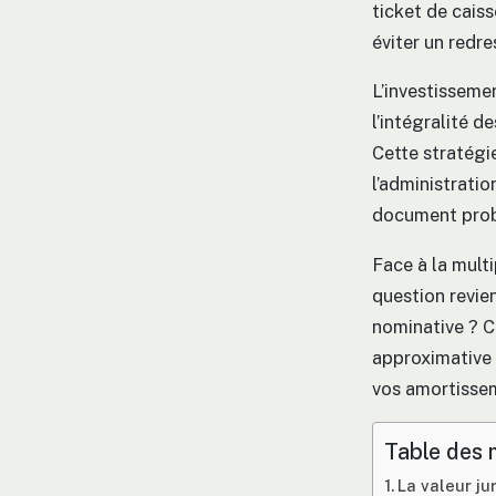
ticket de cais
éviter un redr
L’investissem
l’intégralité d
Cette stratégie
l’administratio
document prob
Face à la multi
question revien
nominative ? C
approximative d
vos amortissem
Table des 
La valeur ju