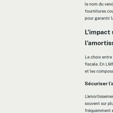
le nom du vende
fournitures co
pour garantir l
L’impact 
l’amorti
Le choix entre 
fiscale. En LM
et les composa
Sécuriser l
L’amortissement
souvent sur plu
fréquemment en