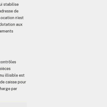
i stabilise
’adresse de
 location n’est
 dotation aux
vements
contrôles
 pièces
 illisible est
 de caisse pour
charge par