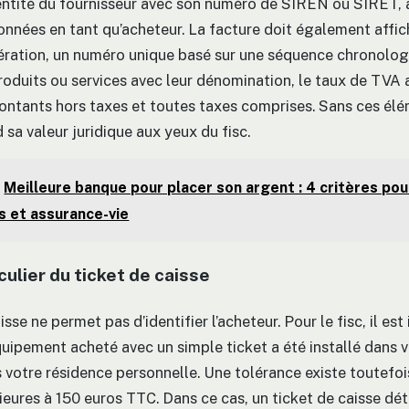
entité du fournisseur avec son numéro de SIREN ou SIRET, a
nnées en tant qu’acheteur. La facture doit également affic
pération, un numéro unique basé sur une séquence chronologi
oduits ou services avec leur dénomination, le taux de TVA 
montants hors taxes et toutes taxes comprises. Sans ces élé
sa valeur juridique aux yeux du fisc.
Meilleure banque pour placer son argent : 4 critères pou
ts et assurance-vie
culier du ticket de caisse
isse ne permet pas d’identifier l’acheteur. Pour le fisc, il es
équipement acheté avec un simple ticket a été installé dans 
s votre résidence personnelle. Une tolérance existe toutefoi
eures à 150 euros TTC. Dans ce cas, un ticket de caisse déta