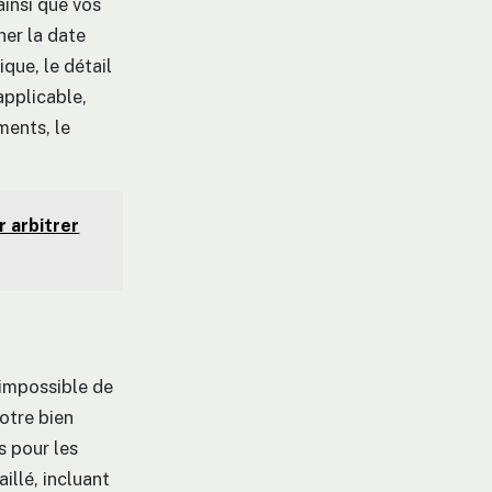
insi que vos
her la date
que, le détail
applicable,
ments, le
r arbitrer
t impossible de
votre bien
s pour les
illé, incluant