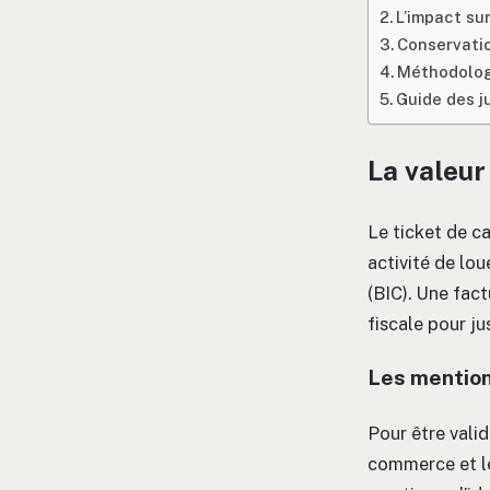
L’impact su
Conservatio
Méthodolog
Guide des j
La valeur
Le ticket de ca
activité de lo
(BIC). Une fac
fiscale pour j
Les mention
Pour être vali
commerce et l