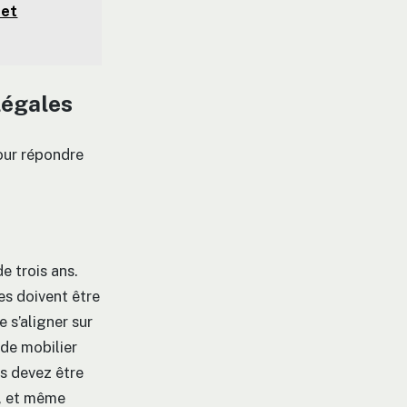
 et
légales
our répondre
e trois ans.
es doivent être
e s’aligner sur
 de mobilier
s devez être
t, et même