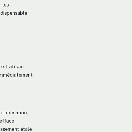
r les
indispensable
e stratégie
s immédiatement
’utilisation,
’efface
issement étalé