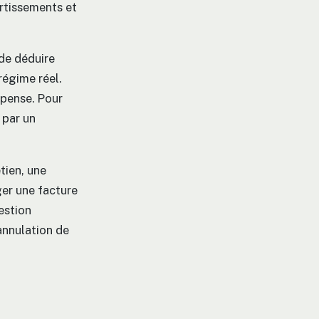
ortissements et
de déduire
régime réel.
épense. Pour
 par un
tien, une
iger une facture
estion
’annulation de