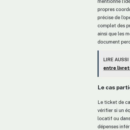
mentionne l’id
propres coordo
précise de l’o
complet des pr
ainsi que les 
document perd 
LIRE AUSSI
entre livre
Le cas parti
Le ticket de ca
vérifier si un 
locatif ou dan
dépenses inféri