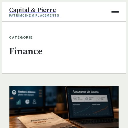
Capital & Pierre
PATRIMOINE & PLACEMENTS
Assurance
CATÉGORIE
Finance
Finance
Immobilier
Maison
Déco