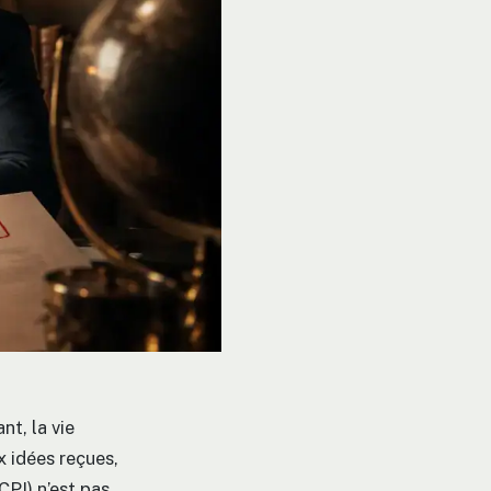
nt, la vie
x idées reçues,
CPI) n’est pas