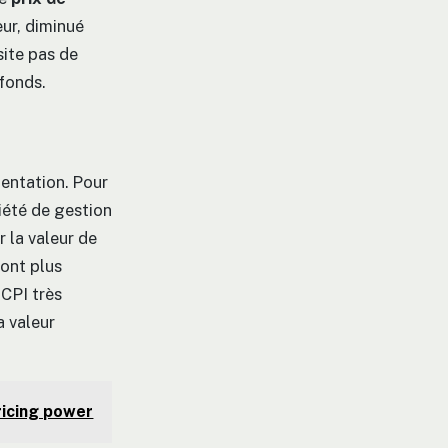
eur, diminué
site pas de
fonds.
mentation. Pour
ciété de gestion
r la valeur de
sont plus
SCPI très
a valeur
ricing power