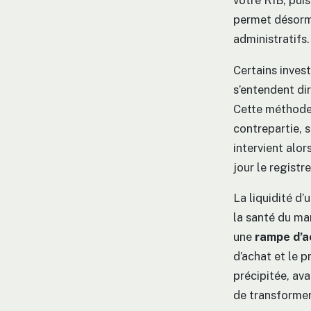
votre RIB, pui
permet désorma
administratifs.
Certains invest
s’entendent di
Cette méthode 
contrepartie, s
intervient alo
jour le registr
La liquidité d’
la santé du mar
une
rampe d’a
d’achat et le 
précipitée, av
de transformer 