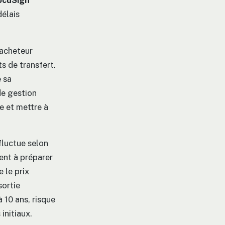
ocuSign
délais
l’acheteur
s de transfert.
 sa
de gestion
e et mettre à
fluctue selon
ient à préparer
e le prix
sortie
 10 ans, risque
initiaux.