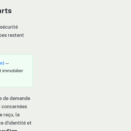
arts
sécurité
apes restent
er)
—
t immobilier
re de demande
s concernées
e reçu, la
e d’identité et