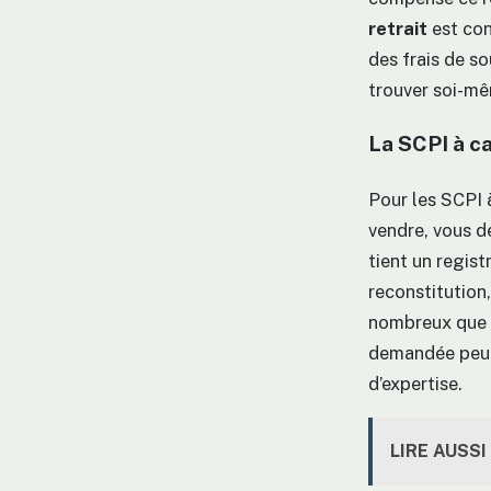
retrait
est con
des frais de so
trouver soi-mê
La SCPI à ca
Pour les SCPI à
vendre, vous d
tient un registr
reconstitution,
nombreux que l
demandée peut 
d’expertise.
LIRE AUSSI