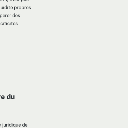
quidité propres
upérer des
cificités
re du
 juridique de