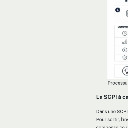
Processus
La SCPI à ca
Dans une SCPI à
Pour sortir, l’
compense ce re