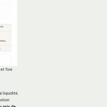
et fixe
 liquidité.
estion
Le
prix de