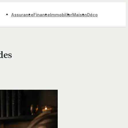
Assurance
Finance
Immobilier
Maison
Déco
des