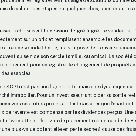
s procède à l’enregistrement. L’usage de solutions comme
D
is de valider ces étapes en quelques clics, accélérant les 
isseurs choisissent la
cession de gré à gré
. Le vendeur et 
rectement sur un prix et remplissent ensemble les document
offre une grande liberté, mais impose de trouver soi-même
ouvent au sein de son cercle familial ou amical. La société 
rs uniquement pour enregistrer le changement de propriétair
e des associés.
une SCPI n’est pas une ligne droite, mais une dynamique qui 
ché immobilier. Pour un investisseur, anticiper sa sortie rev
ccès
vers ses futurs projets. Il faut s’assurer que l’écart entr
prix de revente est compensé par les dividendes perçus. Une 
ant d’avoir atteint l’horizon de placement recommandé de 8 à
une plus-value potentielle en perte sèche à cause des frais 