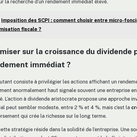
sur la recherche d’un rendement immédiat élevé.
Imposition des SCPI : comment choisir entre micro-fonci
misation fiscale ?
miser sur la croissance du dividende 
endement immédiat ?
butant consiste à privilégier les actions affichant un rende
ment anormalement haut signale souvent une entreprise en 
té. L’action à dividende aristocrate propose une approche in
ial peut sembler modeste, entre 2 % et 4 %, mais c’est la
cr
rsement qui crée la richesse sur le long terme.
tte stratégie réside dans la solidité de l’entreprise. Une s