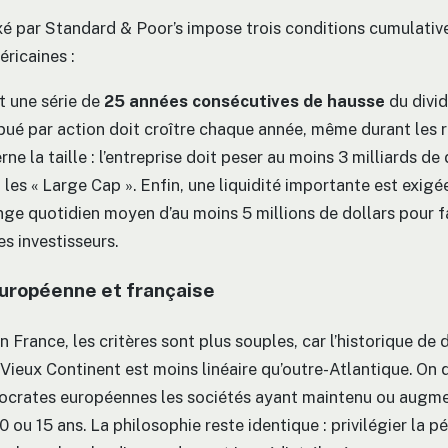
xé par Standard & Poor’s impose trois conditions cumulativ
éricaines :
t une série de
25 années consécutives de hausse
du divid
bué par action doit croître chaque année, même durant les r
e la taille : l’entreprise doit peser au moins 3 milliards de 
 les « Large Cap ». Enfin, une liquidité importante est exigé
ge quotidien moyen d’au moins 5 millions de dollars pour fa
s investisseurs.
uropéenne et française
 France, les critères sont plus souples, car l’historique de 
Vieux Continent est moins linéaire qu’outre-Atlantique. On q
tocrates européennes les sociétés ayant maintenu ou augme
0 ou 15 ans. La philosophie reste identique : privilégier la p