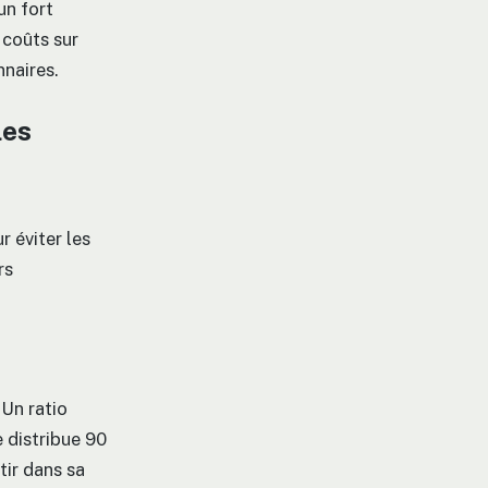
un fort
 coûts sur
nnaires.
les
r éviter les
rs
 Un ratio
 distribue 90
ir dans sa