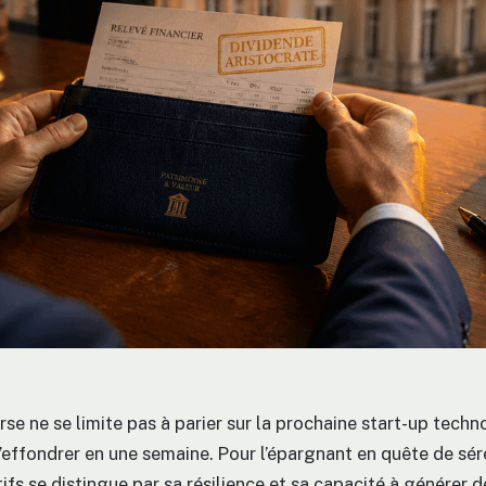
rse ne se limite pas à parier sur la prochaine start-up tech
s’effondrer en une semaine. Pour l’épargnant en quête de sér
ifs se distingue par sa résilience et sa capacité à générer 