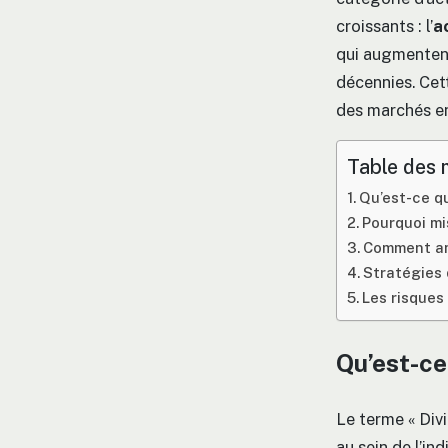
croissants : l’
a
qui augmentent
décennies. Cett
des marchés en
Table des 
Qu’est-ce qu
Pourquoi mi
Comment ana
Stratégies 
Les risques 
Qu’est-ce
Le terme « Div
au sein de l’in