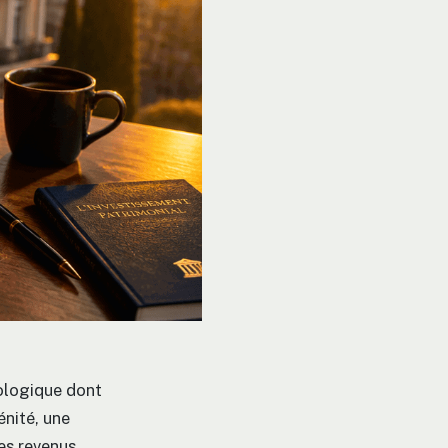
nologique dont
énité, une
des revenus