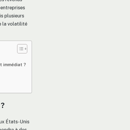
 entreprises
s plusieurs
 la volatilité
t immédiat ?
 ?
aux États-Unis
épondre à des