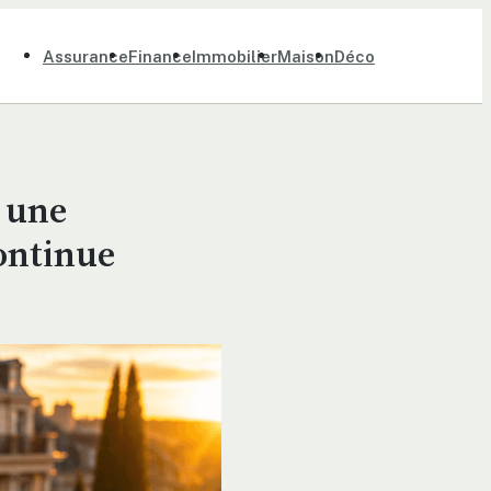
Assurance
Finance
Immobilier
Maison
Déco
r une
ontinue