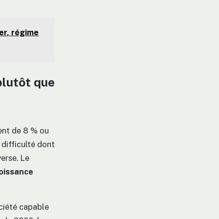
er, régime
plutôt que
ment de 8 % ou
difficulté dont
verse. Le
oissance
ociété capable