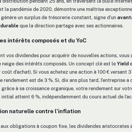
 distribution pendant 25 ans, en traversant la bulle interne
et la pandémie de 2020, démontre une maîtrise exceptionnel
e génère un surplus de trésorerie constant, signe d’un
avant
 durable
que la direction partage avec ses actionnaires.
des intérêts composés et du YoC
ant vos dividendes pour acquérir de nouvelles actions, vous
de neige des intérêts composés. Un concept clé est le
Yield 
 coût d’achat). Si vous achetez une action à 100 € versant 3
e rendement est de 3 %. Si, dix ans plus tard, l’entreprise a
€ grâce à sa croissance organique, votre rendement sur votr
 initial atteint 6 %, indépendamment du cours actuel de l’ac
on naturelle contre l’inflation
aux obligations à coupon fixe, les dividendes aristocrate