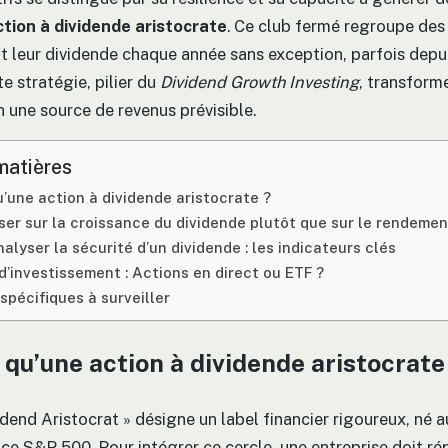
ction à dividende aristocrate
. Ce club fermé regroupe des
 leur dividende chaque année sans exception, parfois depui
e stratégie, pilier du
Dividend Growth Investing
, transforme
 une source de revenus prévisible.
matières
’une action à dividende aristocrate ?
ser sur la croissance du dividende plutôt que sur le rendemen
lyser la sécurité d’un dividende : les indicateurs clés
d’investissement : Actions en direct ou ETF ?
spécifiques à surveiller
 qu’une action à dividende aristocrate
idend Aristocrat » désigne un label financier rigoureux, né 
dice S&P 500. Pour intégrer ce cercle, une entreprise doit r