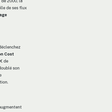
t de 2000, la
le de ses flux
age
 déclenchez
on Cost
 € de
 doublé son
e
tion.
s augmentent