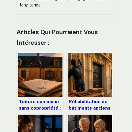
long terme.
Articles Qui Pourraient Vous
Intéresser :
Toiture commune
Réhabilitation de
sans copropriété :
bâtiments anciens
vos droits, la
à Paris : concilier
répartition des
performance
frais et la gestion
énergétique,