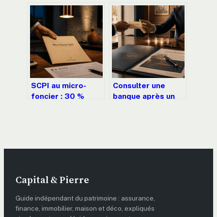
situations pour
immédiate et 2
éviter le
méthodes pour
remboursement
éviter la double
anticipé
imposition
SCPI au micro-
Consulter une
foncier : 30 %
banque après un
d’abattement,
courtier : risques,
conditions
règles et
d’éligibilité et
stratégie pour
arbitrage fiscal
votre prêt
Capital & Pierre
Guide indépendant du patrimoine : assurance,
finance, immobilier, maison et déco, expliqués