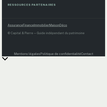
RESSOURCES PARTENAIRES
Assurance
Finance
Immobilier
Maison
Déco
© Capital & Pierre — Guide indépendant du patrimoine
Mentions légales
Politique de confidentialité
Contact
Retour
en
haut