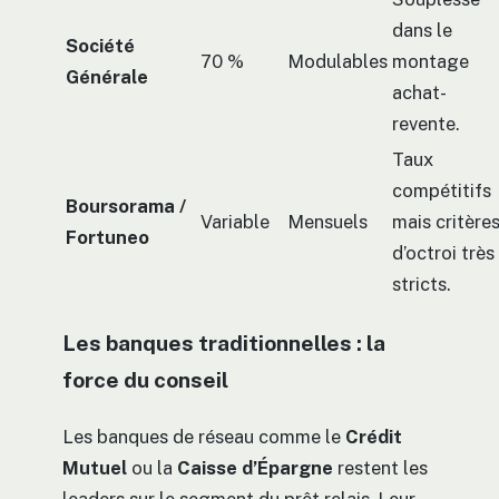
dans le
Société
70 %
Modulables
montage
Générale
achat-
revente.
Taux
compétitifs
Boursorama /
Variable
Mensuels
mais critère
Fortuneo
d’octroi très
stricts.
Les banques traditionnelles : la
force du conseil
Les banques de réseau comme le
Crédit
Mutuel
ou la
Caisse d’Épargne
restent les
leaders sur le segment du prêt relais. Leur