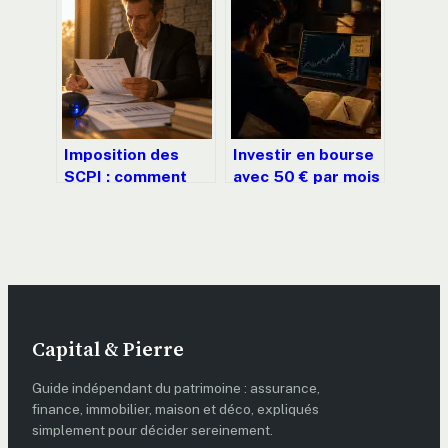
transformer votre
critères pour
trésorerie
obtenir vos fonds
dormante en
en 2025
capital productif
Imposition des
Investir en bourse
SCPI : comment
avec 50 € par mois
choisir entre
: est-ce vraiment
micro-foncier,
une stratégie
régime réel et
gagnante ?
optimisation
fiscale ?
Capital & Pierre
Guide indépendant du patrimoine : assurance,
finance, immobilier, maison et déco, expliqués
simplement pour décider sereinement.