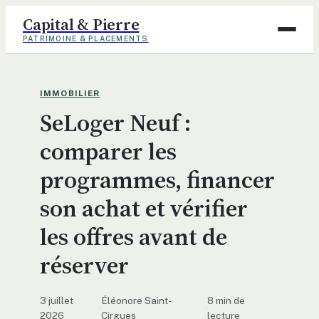
Capital & Pierre
PATRIMOINE & PLACEMENTS
Assurance
IMMOBILIER
SeLoger Neuf :
Finance
comparer les
Immobilier
programmes, financer
Maison
son achat et vérifier
Déco
les offres avant de
réserver
3 juillet
Éléonore Saint-
8 min de
·
·
2026
Cirgues
lecture