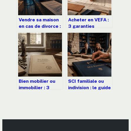
Vendre sa maison
Acheter en VEFA :
en cas de divorce :
3 garanties
3 leviers pour
indispensables et
réussir, éviter les
4 leviers fiscaux
pièges et
pour sécuriser
sécuriser votre
votre
avenir
investissement
Bien mobilier ou
SCI familiale ou
immobilier : 3
indivision : le guide
critères pour
pour transmettre
sécuriser vos
100 000 € sans
transactions et
impôts
votre fiscalité